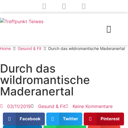
Stephan Teiwes
Treffpunkt Teiwes
Home
Gesund & Fit
Durch das wildromantische Maderanertal
Durch das
wildromantische
Maderanertal
03/11/2019
Gesund & Fit
Keine Kommentare
Facebook
Twitter
Pinterest