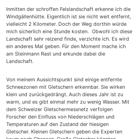
Auf dem Weg zur Windgällenhütte
Die Windgällenhütte
Aussicht genießen
Aussichtspunkt
Inmitten der schroffen Felslandschaft erkenne ich die
Windgällenhütte. Eigentlich ist sie nicht weit entfernt,
vielleicht 2 Kilometer. Doch der Weg dorthin würde
mich sicherlich eine Stunde kosten. Obwohl ich diese
Landschaft sehr reizend finde, verzichte ich. Es wird
ein anderes Mal geben. Für den Moment mache ich
am Steinmann Rast und erkunde dabei die
Landschaft.
Von meinem Aussichtspunkt sind einige entfernte
Schneezonen mit Gletschern erkennbar. Sie wirken
klein und zurückgedrängt. Auch dieses Jahr ist zu
warm, und es gibt einmal mehr zu wenig Wasser. Mit
dem Schweizer Gletschermessnetz verfolgen
Forscher den Einfluss von Niederschlägen und
Temperaturen auf den Zustand der hiesigen
Gletscher. Kleinen Gletschern geben die Experten
kaum noch Chancen. Große Gletscher könnten