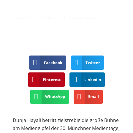
Dunja Hayali
27/11/2016
Ihr Auftritt
Keine Kommentare
Facebook
Twitter
Pinterest
LinkedIn
WhatsApp
Email
Dunja Hayali betritt zielstrebig die große Bühne
am Mediengipfel der 30. Münchner Medientage,