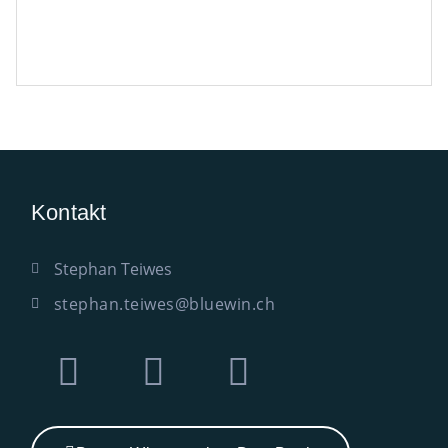
Kontakt
Stephan Teiwes
stephan.teiwes@bluewin.ch