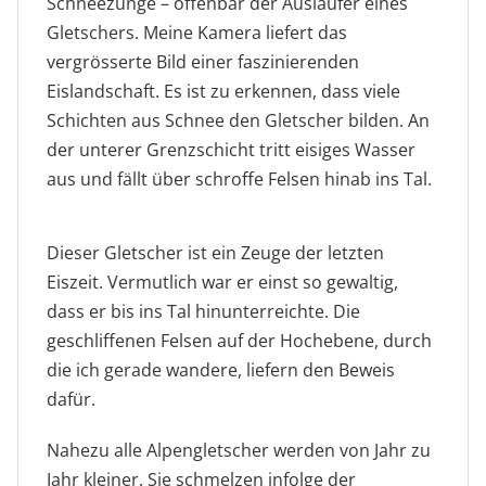
Schneezunge – offenbar der Ausläufer eines
Gletschers. Meine Kamera liefert das
vergrösserte Bild einer faszinierenden
Eislandschaft. Es ist zu erkennen, dass viele
Schichten aus Schnee den Gletscher bilden. An
der unterer Grenzschicht tritt eisiges Wasser
aus und fällt über schroffe Felsen hinab ins Tal.
Clariden und Chammliberg
Attraktive Natur
Gletscherwelt
Gletscherwelt
Dieser Gletscher ist ein Zeuge der letzten
Eiszeit. Vermutlich war er einst so gewaltig,
dass er bis ins Tal hinunterreichte. Die
geschliffenen Felsen auf der Hochebene, durch
die ich gerade wandere, liefern den Beweis
dafür.
Nahezu alle Alpengletscher werden von Jahr zu
Jahr kleiner. Sie schmelzen infolge der