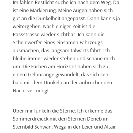
Im fahlen Restlicht suche ich nach dem Weg. Da
ist eine Markierung. Meine Augen haben sich
gut an die Dunkelheit angepasst. Dann kann‘s ja
weitergehen. Nach einiger Zeit ist die
Passstrasse wieder sichtbar. Ich kann die
Scheinwerfer eines einsamen Fahrzeugs
ausmachen, das langsam talwärts fährt. Ich
bleibe immer wieder stehen und schaue mich
um. Die Farben am Horizont haben sich zu
einem Gelborange gewandelt, das sich sehr
bald mit dem Dunkelblau der anbrechenden
Nacht vermengt.
Besucher aus dem All: ISS über dem
Bergsilhouette wie ein
Lichtzauber am Abendhimmel
Scherenschnitt
Klausenpass
Über mir funkeln die Sterne. Ich erkenne das
Sommerdreieck mit den Sternen Deneb im
Sternbild Schwan, Wega in der Leier und Altair